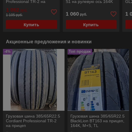
Professional TR-2 на
S1 на рулевую ось 164K
GL2
прицеп
M+S
(16
1 062
руб.
1 060
1 
руб.
1 105 руб.
Купить
Купить
Акционные предложения и новинки
Топ продаж
-4%
Грузовая шина 385/65R22.5
Грузовая шина 385/65R22.5
Cordiant Professional TR-2
BlackLion BT163 на прицеп,
на прицеп
164K, M+S, TL