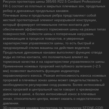
Рисунок протектора шины 385/65 R22.5 Cordiant Professional
FR-1 состоит из плотных и закрытых плечевых зон, продольных
ребер и дренажных продольных канавок.
Плечевые зоны и продольные ребра представляют собой
жесткий протекторный элемент неразрывной конструкции,
который формирует оптимальное пятно контакта для
обеспечения эффективного торможения шины на разных типах
поверхностей, стойкости шины к поперечным нагрузкам,
возникающим в процессе поворотов, и уверенные
характеристики управляемости шины, то есть быстрый и
предсказуемый отклик машины на действия водителя.
Продольные дренажные канавки выполняют функцию отвода
воды из пятна контакта, что положительно влияет на
тормозные качества и на характеристики управляемости шины.
Применение ножевых прорезей неглубокого залегания (~2.5
мм) позволяет выполнять функцию индикатора
неравномерного износа. Разная интенсивность износа ножевых
прорезей в плечевых зонах шины может свидетельствовать о
необходимости регулировки сход-развала. Более интенсивный
износ прорезей в центральной части говорит о чрезмерном
давлении в шине, а более интенсивный износ в плечевых
зонах, относительно центра, может сказать о недостаточном
давлении.
3D-геометрия канавок протектора по технологии STONE-COR: