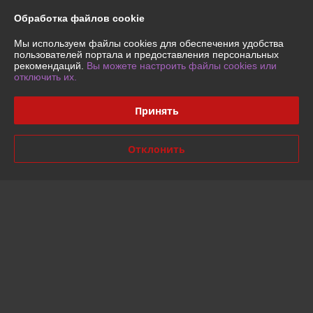
Отзывы о магазине
Обработка файлов cookie
У компании пока нет отзывов, добавьте первый
Мы используем файлы cookies для обеспечения удобства
пользователей портала и предоставления персональных
рекомендаций.
Вы можете настроить файлы cookies или
отключить их.
О нас
Принять
Контакты
Отклонить
Доставка и оплата
График работы
Полная версия сайта
Политика обработки cookies
Сайт создан на платформе Deal.by